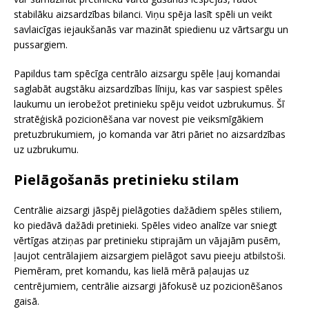
stabilāku aizsardzības bilanci. Viņu spēja lasīt spēli un veikt
savlaicīgas iejaukšanās var mazināt spiedienu uz vārtsargu un
pussargiem.
Papildus tam spēcīga centrālo aizsargu spēle ļauj komandai
saglabāt augstāku aizsardzības līniju, kas var saspiest spēles
laukumu un ierobežot pretinieku spēju veidot uzbrukumus. Šī
stratēģiskā pozicionēšana var novest pie veiksmīgākiem
pretuzbrukumiem, jo komanda var ātri pāriet no aizsardzības
uz uzbrukumu.
Pielāgošanās pretinieku stilam
Centrālie aizsargi jāspēj pielāgoties dažādiem spēles stiliem,
ko piedāvā dažādi pretinieki. Spēles video analīze var sniegt
vērtīgas atziņas par pretinieku stiprajām un vājajām pusēm,
ļaujot centrālajiem aizsargiem pielāgot savu pieeju atbilstoši.
Piemēram, pret komandu, kas lielā mērā paļaujas uz
centrējumiem, centrālie aizsargi jāfokusē uz pozicionēšanos
gaisā.