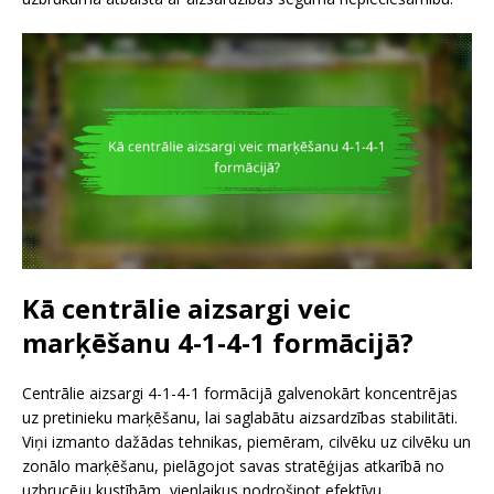
Kā centrālie aizsargi veic
marķēšanu 4-1-4-1 formācijā?
Centrālie aizsargi 4-1-4-1 formācijā galvenokārt koncentrējas
uz pretinieku marķēšanu, lai saglabātu aizsardzības stabilitāti.
Viņi izmanto dažādas tehnikas, piemēram, cilvēku uz cilvēku un
zonālo marķēšanu, pielāgojot savas stratēģijas atkarībā no
uzbrucēju kustībām, vienlaikus nodrošinot efektīvu