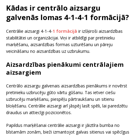
Kādas ir centrālo aizsargu
galvenās lomas 4-1-4-1 formācijā?
Centrālie aizsargi 4-1-4-
1 formācijā
ir izšķiroši aizsardzības
stabilitātei un organizācijai. Viņi ir atbildīgi par pretinieku
marķēšanu, aizsardzības formas uzturēšanu un pāreju
veicināšanu no aizsardzības uz uzbrukumu.
Aizsardzības pienākumi centrālajiem
aizsargiem
Centrālo aizsargu galvenais aizsardzības pienākums ir novērst
pretinieku uzbrucēju gūto vārtu gūšanu. Tas ietver ciešu
uzbrucēju marķēšanu, piespēļu pārtraukšanu un sitienu
bloķēšanu. Centrālie aizsargi arī jāspēj lasīt spēli, lai paredzētu
draudus un attiecīgi pozicionētos.
Papildus marķēšanai centrālie aizsargi ir jāiztīra bumba no
bīstamām zonām, bieži izmantojot galvas sitienus vai spēcīgus