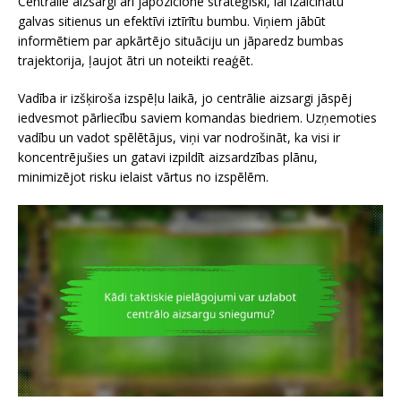
Centrālie aizsargi arī jāpozicionē stratēģiski, lai izaicinātu
galvas sitienus un efektīvi iztīrītu bumbu. Viņiem jābūt
informētiem par apkārtējo situāciju un jāparedz bumbas
trajektorija, ļaujot ātri un noteikti reaģēt.
Vadība ir izšķiroša izspēļu laikā, jo centrālie aizsargi jāspēj
iedvesmot pārliecību saviem komandas biedriem. Uzņemoties
vadību un vadot spēlētājus, viņi var nodrošināt, ka visi ir
koncentrējušies un gatavi izpildīt aizsardzības plānu,
minimizējot risku ielaist vārtus no izspēlēm.