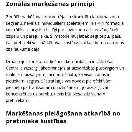
Zonālās marķēšanas principi
Zonālā marķēšana koncentrējas uz konkrētu laukuma zonu
segšanu, nevis uz individuāliem spēlētājiem. 4-1-4-1 formācijā
centrālie aizsargi ir atbildīgi par savu zonu aizsardzību, īpaši
izspēļu un pāreju laikā. Šī metode ļauj labāk segt telpu, īpaši,
kad pretinieki veic pārklājošas kustības vai kad bumba atrodas
citā laukuma daļā.
Izmantojot zonālo marķēšanu, komunikācija ir izšķiroša.
Centrālie aizsargi jākoordinējas ar aizsardzības pussargiem un
malējiem aizsargiem, lai nodrošinātu, ka visas zonas ir
pietiekami segtas. Šī stratēģija var novest pie efektīvām
piespēļu pārtraukšanām un iztīrīšanām, jo aizsargi var
koncentrēties uz bumbu, nevis būt piesaistīti vienam
pretiniekam.
Marķēšanas pielāgošana atkarībā no
pretinieka kustības