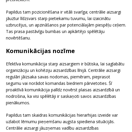
Papildus tam pozicionēšana ir vitāli svarīga; centrālie aizsargi
jāuztur līdzsvars starp pietiekamu tuvumu, lai izaicinātu
uzbrucējus, un apzināšanos par potenciālajām piespēļu ceļiem.
Tas prasa pastāvīgu bumbas un apkārtējo spēlētāju
novērtēšanu.
Komunikācijas nozīme
Efektīva komunikācija starp aizsargiem ir būtiska, lai saglabātu
organizāciju un kohēziju aizsardzības līnijā. Centrālie aizsargi
regulāri jāizsaka savas nodomas, piemēram, pieprasot
segumu vai norādot komandas biedriem pārvietoties. Šī
proaktīvā komunikācija palīdz novērst plaisas aizsardzībā un
nodrošina, ka visi spēlētāji ir saskaņoti savos aizsardzības
pienākumos.
Papildus tam skaidras komunikācijas hierarhijas izveide var
uzlabot lēmumu pieņemšanu augsta spiediena situācijās.
Centrālie aizsargi jāuzņemas vadību aizsardzības