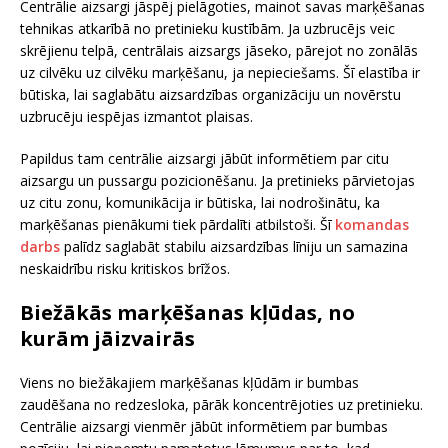
Centrālie aizsargi jāspēj pielāgoties, mainot savas marķēšanas
tehnikas atkarībā no pretinieku kustībām. Ja uzbrucējs veic
skrējienu telpā, centrālais aizsargs jāseko, pārejot no zonālās
uz cilvēku uz cilvēku marķēšanu, ja nepieciešams. Šī elastība ir
būtiska, lai saglabātu aizsardzības organizāciju un novērstu
uzbrucēju iespējas izmantot plaisas.
Papildus tam centrālie aizsargi jābūt informētiem par citu
aizsargu un pussargu pozicionēšanu. Ja pretinieks pārvietojas
uz citu zonu, komunikācija ir būtiska, lai nodrošinātu, ka
marķēšanas pienākumi tiek pārdalīti atbilstoši. Šī
komandas
darbs
palīdz saglabāt stabilu aizsardzības līniju un samazina
neskaidrību risku kritiskos brīžos.
Biežākās marķēšanas kļūdas, no
kurām jāizvairās
Viens no biežākajiem marķēšanas kļūdām ir bumbas
zaudēšana no redzesloka, pārāk koncentrējoties uz pretinieku.
Centrālie aizsargi vienmēr jābūt informētiem par bumbas