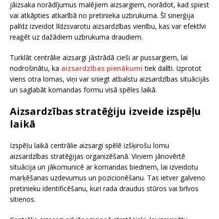
jāizsaka norādījumus malējiem aizsargiem, norādot, kad spiest
vai atkāpties atkarībā no pretinieka uzbrukuma. Šī sinerģija
palīdz izveidot līdzsvarotu aizsardzības vienību, kas var efektīvi
reaģēt uz dažādiem uzbrukuma draudiem.
Turklāt centrālie aizsargi jāstrādā cieši ar pussargiem, lai
nodrošinātu, ka
aizsardzības pienākumi
tiek dalīti. Izprotot
viens otra lomas, viņi var sniegt atbalstu aizsardzības situācijās
un saglabāt komandas formu visā spēles laikā.
Aizsardzības stratēģiju izveide izspēļu
laikā
Izspēļu laikā centrālie aizsargi spēlē izšķirošu lomu
aizsardzības stratēģijas organizēšanā. Viņiem jānovērtē
situācija un jākomunicē ar komandas biedriem, lai izveidotu
marķēšanas uzdevumus un pozicionēšanu. Tas ietver galveno
pretinieku identificēšanu, kuri rada draudus stūros vai brīvos
sitienos.