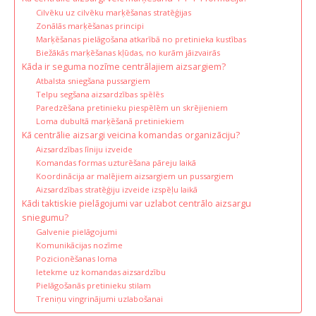
Cilvēku uz cilvēku marķēšanas stratēģijas
Zonālās marķēšanas principi
Marķēšanas pielāgošana atkarībā no pretinieka kustības
Biežākās marķēšanas kļūdas, no kurām jāizvairās
Kāda ir seguma nozīme centrālajiem aizsargiem?
Atbalsta sniegšana pussargiem
Telpu segšana aizsardzības spēlēs
Paredzēšana pretinieku piespēlēm un skrējieniem
Loma dubultā marķēšanā pretiniekiem
Kā centrālie aizsargi veicina komandas organizāciju?
Aizsardzības līniju izveide
Komandas formas uzturēšana pāreju laikā
Koordinācija ar malējiem aizsargiem un pussargiem
Aizsardzības stratēģiju izveide izspēļu laikā
Kādi taktiskie pielāgojumi var uzlabot centrālo aizsargu
sniegumu?
Galvenie pielāgojumi
Komunikācijas nozīme
Pozicionēšanas loma
Ietekme uz komandas aizsardzību
Pielāgošanās pretinieku stilam
Treniņu vingrinājumi uzlabošanai