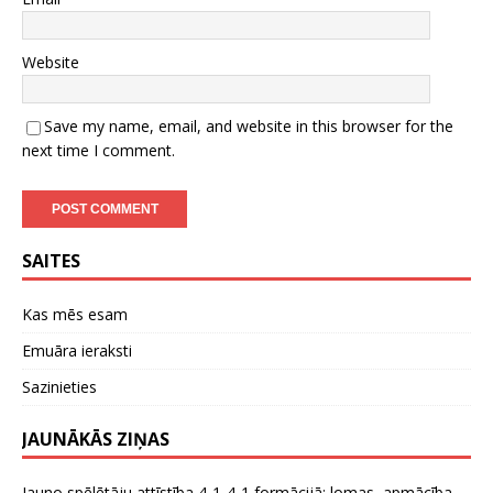
Website
Save my name, email, and website in this browser for the
next time I comment.
SAITES
Kas mēs esam
Emuāra ieraksti
Sazinieties
JAUNĀKĀS ZIŅAS
Jauno spēlētāju attīstība 4-1-4-1 formācijā: lomas, apmācība,