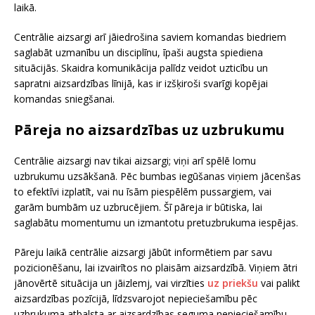
laikā.
Centrālie aizsargi arī jāiedrošina saviem komandas biedriem
saglabāt uzmanību un disciplīnu, īpaši augsta spiediena
situācijās. Skaidra komunikācija palīdz veidot uzticību un
sapratni aizsardzības līnijā, kas ir izšķiroši svarīgi kopējai
komandas sniegšanai.
Pāreja no aizsardzības uz uzbrukumu
Centrālie aizsargi nav tikai aizsargi; viņi arī spēlē lomu
uzbrukumu uzsākšanā. Pēc bumbas iegūšanas viņiem jācenšas
to efektīvi izplatīt, vai nu īsām piespēlēm pussargiem, vai
garām bumbām uz uzbrucējiem. Šī pāreja ir būtiska, lai
saglabātu momentumu un izmantotu pretuzbrukuma iespējas.
Pāreju laikā centrālie aizsargi jābūt informētiem par savu
pozicionēšanu, lai izvairītos no plaisām aizsardzībā. Viņiem ātri
jānovērtē situācija un jāizlemj, vai virzīties
uz priekšu
vai palikt
aizsardzības pozīcijā, līdzsvarojot nepieciešamību pēc
uzbrukuma atbalsta ar aizsardzības seguma nepieciešamību.