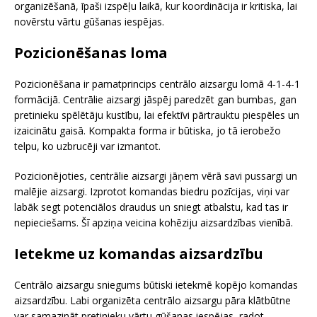
organizēšanā, īpaši izspēļu laikā, kur koordinācija ir kritiska, lai
novērstu vārtu gūšanas iespējas.
Pozicionēšanas loma
Pozicionēšana ir pamatprincips centrālo aizsargu lomā 4-1-4-1
formācijā. Centrālie aizsargi jāspēj paredzēt gan bumbas, gan
pretinieku spēlētāju kustību, lai efektīvi pārtrauktu piespēles un
izaicinātu gaisā. Kompakta forma ir būtiska, jo tā ierobežo
telpu, ko uzbrucēji var izmantot.
Pozicionējoties, centrālie aizsargi jāņem vērā savi pussargi un
malējie aizsargi. Izprotot komandas biedru pozīcijas, viņi var
labāk segt potenciālos draudus un sniegt atbalstu, kad tas ir
nepieciešams. Šī apziņa veicina kohēziju aizsardzības vienībā.
Ietekme uz komandas aizsardzību
Centrālo aizsargu sniegums būtiski ietekmē kopējo komandas
aizsardzību. Labi organizēta centrālo aizsargu pāra klātbūtne
var samazināt pretinieku vārtu gūšanas iespējas, radot