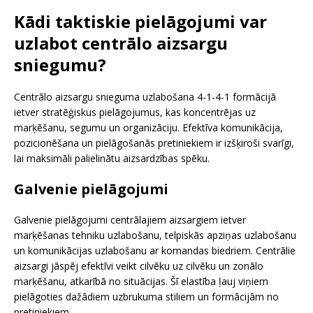
Kādi taktiskie pielāgojumi var
uzlabot centrālo aizsargu
sniegumu?
Centrālo aizsargu snieguma uzlabošana 4-1-4-1 formācijā
ietver stratēģiskus pielāgojumus, kas koncentrējas uz
marķēšanu, segumu un organizāciju. Efektīva komunikācija,
pozicionēšana un pielāgošanās pretiniekiem ir izšķiroši svarīgi,
lai maksimāli palielinātu aizsardzības spēku.
Galvenie pielāgojumi
Galvenie pielāgojumi centrālajiem aizsargiem ietver
marķēšanas tehniku uzlabošanu, telpiskās apziņas uzlabošanu
un komunikācijas uzlabošanu ar komandas biedriem. Centrālie
aizsargi jāspēj efektīvi veikt cilvēku uz cilvēku un zonālo
marķēšanu, atkarībā no situācijas. Šī elastība ļauj viņiem
pielāgoties dažādiem uzbrukuma stiliem un formācijām no
pretiniekiem.