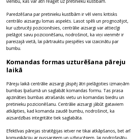
vienību, kas var ātri reaģēt uz pretinieku kustībām.
Paredzēšana par pretinieku kustībām ir vēl viens kritisks
centrālo aizsargu lomas aspekts. Lasot spēli un prognozējot,
kur uzbrucēji pozicionēsies, centrālie aizsargi var attiecīgi
pielāgot savu pozicionēšanu, nodrošinot, ka viņi vienmēr ir
pareizajā vietā, lai pārtrauktu piespēles vai izaicinātu par
bumbu.
Komandas formas uzturēšana pāreju
laikā
Pāreju laikā centrālie aizsargi jāspēj ātri pielāgoties izmaiņām
bumbas īpašumā un saglabāt komandas formu. Tas prasa
apzināties bumbas atrašanās vietu un komandas biedru un
pretinieku pozicionēšanu. Centrālie aizsargi jābūt gataviem
atkāpties, kad komanda zaudē bumbu, nodrošinot, ka
aizsardzības integritāte tiek saglabāta.
Efektīvas pārejas stratēģijas ietver ne tikai atkāpšanos, bet arī
komunikāciju ar pussargiem un uzbrucējiem, lai nodrošinātu,