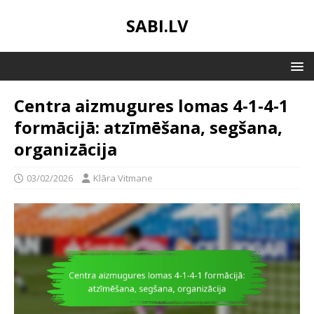
SABI.LV
Centra aizmugures lomas 4-1-4-1
formācijā: atzīmēšana, segšana,
organizācija
03/02/2026
Klāra Vitmane