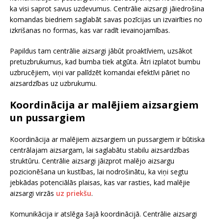
ka visi saprot savus uzdevumus. Centrālie aizsargi jāiedrošina
komandas biedriem saglabāt savas pozīcijas un izvairīties no
izkrišanas no formas, kas var radīt ievainojamības.
Papildus tam centrālie aizsargi jābūt proaktīviem, uzsākot
pretuzbrukumus, kad bumba tiek atgūta. Ātri izplatot bumbu
uzbrucējiem, viņi var palīdzēt komandai efektīvi pāriet no
aizsardzības uz uzbrukumu.
Koordinācija ar malējiem aizsargiem
un pussargiem
Koordinācija ar malējiem aizsargiem un pussargiem ir būtiska
centrālajam aizsargam, lai saglabātu stabilu aizsardzības
struktūru. Centrālie aizsargi jāizprot malējo aizsargu
pozicionēšana un kustības, lai nodrošinātu, ka viņi segtu
jebkādas potenciālās plaisas, kas var rasties, kad malējie
aizsargi virzās
uz priekšu
.
Komunikācija ir atslēga šajā koordinācijā. Centrālie aizsargi