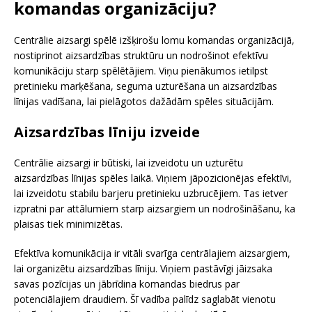
komandas organizāciju?
Centrālie aizsargi spēlē izšķirošu lomu komandas organizācijā,
nostiprinot aizsardzības struktūru un nodrošinot efektīvu
komunikāciju starp spēlētājiem. Viņu pienākumos ietilpst
pretinieku marķēšana, seguma uzturēšana un aizsardzības
līnijas vadīšana, lai pielāgotos dažādām spēles situācijām.
Aizsardzības līniju izveide
Centrālie aizsargi ir būtiski, lai izveidotu un uzturētu
aizsardzības līnijas spēles laikā. Viņiem jāpozicionējas efektīvi,
lai izveidotu stabilu barjeru pretinieku uzbrucējiem. Tas ietver
izpratni par attālumiem starp aizsargiem un nodrošināšanu, ka
plaisas tiek minimizētas.
Efektīva komunikācija ir vitāli svarīga centrālajiem aizsargiem,
lai organizētu aizsardzības līniju. Viņiem pastāvīgi jāizsaka
savas pozīcijas un jābrīdina komandas biedrus par
potenciālajiem draudiem. Šī vadība palīdz saglabāt vienotu