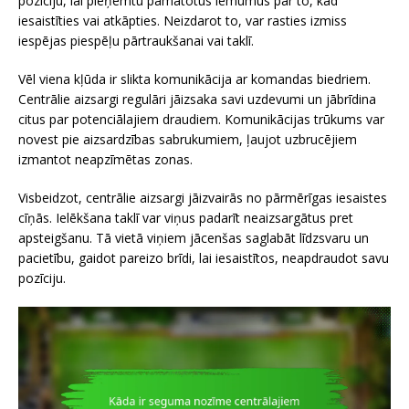
pozīciju, lai pieņemtu pamatotus lēmumus par to, kad
iesaistīties vai atkāpties. Neizdarot to, var rasties izmiss
iespējas piespēļu pārtraukšanai vai taklī.
Vēl viena kļūda ir slikta komunikācija ar komandas biedriem.
Centrālie aizsargi regulāri jāizsaka savi uzdevumi un jābrīdina
citus par potenciālajiem draudiem. Komunikācijas trūkums var
novest pie aizsardzības sabrukumiem, ļaujot uzbrucējiem
izmantot neapzīmētas zonas.
Visbeidzot, centrālie aizsargi jāizvairās no pārmērīgas iesaistes
cīņās. Ielēkšana taklī var viņus padarīt neaizsargātus pret
apsteigšanu. Tā vietā viņiem jācenšas saglabāt līdzsvaru un
pacietību, gaidot pareizo brīdi, lai iesaistītos, neapdraudot savu
pozīciju.