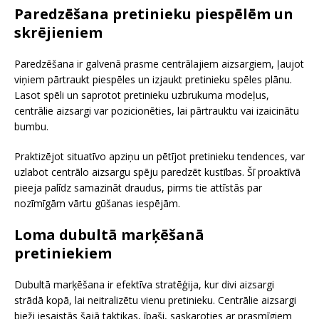
Paredzēšana pretinieku piespēlēm un
skrējieniem
Paredzēšana ir galvenā prasme centrālajiem aizsargiem, ļaujot
viņiem pārtraukt piespēles un izjaukt pretinieku spēles plānu.
Lasot spēli un saprotot pretinieku uzbrukuma modeļus,
centrālie aizsargi var pozicionēties, lai pārtrauktu vai izaicinātu
bumbu.
Praktizējot situatīvo apziņu un pētījot pretinieku tendences, var
uzlabot centrālo aizsargu spēju paredzēt kustības. Šī proaktīvā
pieeja palīdz samazināt draudus, pirms tie attīstās par
nozīmīgām vārtu gūšanas iespējām.
Loma dubultā marķēšanā
pretiniekiem
Dubultā marķēšana ir efektīva stratēģija, kur divi aizsargi
strādā kopā, lai neitralizētu vienu pretinieku. Centrālie aizsargi
bieži iesaistās šajā taktikas, īpaši, saskaroties ar prasmīgiem