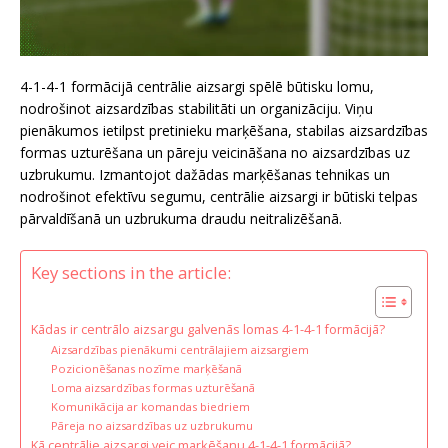
4-1-4-1 formācijā centrālie aizsargi spēlē būtisku lomu,
nodrošinot aizsardzības stabilitāti un organizāciju. Viņu
pienākumos ietilpst pretinieku marķēšana, stabilas aizsardzības
formas uzturēšana un pāreju veicināšana no aizsardzības uz
uzbrukumu. Izmantojot dažādas marķēšanas tehnikas un
nodrošinot efektīvu segumu, centrālie aizsargi ir būtiski telpas
pārvaldīšanā un uzbrukuma draudu neitralizēšanā.
Key sections in the article:
Kādas ir centrālo aizsargu galvenās lomas 4-1-4-1 formācijā?
Aizsardzības pienākumi centrālajiem aizsargiem
Pozicionēšanas nozīme marķēšanā
Loma aizsardzības formas uzturēšanā
Komunikācija ar komandas biedriem
Pāreja no aizsardzības uz uzbrukumu
Kā centrālie aizsargi veic marķēšanu 4-1-4-1 formācijā?