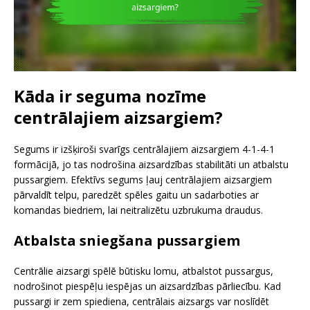
Kāda ir seguma nozīme
centrālajiem aizsargiem?
Segums ir izšķiroši svarīgs centrālajiem aizsargiem 4-1-4-1
formācijā, jo tas nodrošina aizsardzības stabilitāti un atbalstu
pussargiem. Efektīvs segums ļauj centrālajiem aizsargiem
pārvaldīt telpu, paredzēt spēles gaitu un sadarboties ar
komandas biedriem, lai neitralizētu uzbrukuma draudus.
Atbalsta sniegšana pussargiem
Centrālie aizsargi spēlē būtisku lomu, atbalstot pussargus,
nodrošinot piespēļu iespējas un aizsardzības pārliecību. Kad
pussargi ir zem spiediena, centrālais aizsargs var noslīdēt