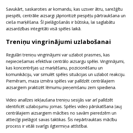
Savukārt, saskaroties ar komandu, kas uzsver ātru, sarežģītu
piespēli, centrālie aizsargi jāprioritizē piespēļu pārtraukšana un
cieša marķēšana. Šī pielāgošanās ir būtiska, lai saglabātu
aizsardzības integritāti visā spēles laikā.
Treniņu vingrinājumi uzlabošanai
Regulāri treniņu vingrinājumi var uzlabot prasmes, kas
nepieciešamas efektīvai centrālo aizsargu spēlei. Vingrinājumi,
kas koncentrējas uz marķēšanu, pozicionēšanu un
komunikāciju, var simulēt spēles situācijas un uzlabot reakciju.
Piemēram, maza izmēra spēles var palīdzēt centrālajiem
aizsargiem praktizēt lēmumu pieņemšanu zem spiediena.
Video analīzes iekļaušana treniņu sesijās var arī palīdzēt
identificēt uzlabojumu jomas. Spēles video pārskatīšana ļauj
centrālajiem aizsargiem mācīties no savām pieredzēm un
attiecīgi pielāgot savas taktikas. Šis nepārtrauktais mācību
process ir vitāli svarīgs ilgtermiņa attīstībai.