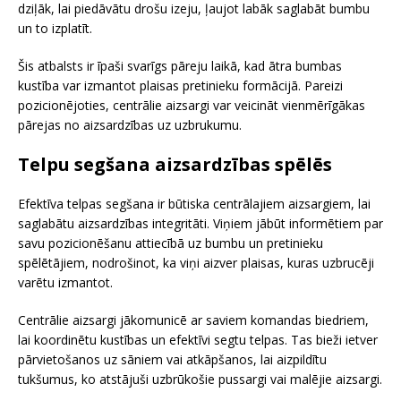
dziļāk, lai piedāvātu drošu izeju, ļaujot labāk saglabāt bumbu
un to izplatīt.
Šis atbalsts ir īpaši svarīgs pāreju laikā, kad ātra bumbas
kustība var izmantot plaisas pretinieku formācijā. Pareizi
pozicionējoties, centrālie aizsargi var veicināt vienmērīgākas
pārejas no aizsardzības uz uzbrukumu.
Telpu segšana aizsardzības spēlēs
Efektīva telpas segšana ir būtiska centrālajiem aizsargiem, lai
saglabātu aizsardzības integritāti. Viņiem jābūt informētiem par
savu pozicionēšanu attiecībā uz bumbu un pretinieku
spēlētājiem, nodrošinot, ka viņi aizver plaisas, kuras uzbrucēji
varētu izmantot.
Centrālie aizsargi jākomunicē ar saviem komandas biedriem,
lai koordinētu kustības un efektīvi segtu telpas. Tas bieži ietver
pārvietošanos uz sāniem vai atkāpšanos, lai aizpildītu
tukšumus, ko atstājuši uzbrūkošie pussargi vai malējie aizsargi.