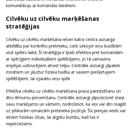
komunikāciju ar komandas biedriem.
Cilvēku uz cilvēku marķēšanas
stratēģijas
Cilvēku uz cilvēku marķēšana ietver katra centra aizsarga
atbildību par konkrētu pretinieku, cieši sekojot viņu kustībām
visā spēles laikā. Šī stratēģija ir īpaši efektīva pret komandām
ar spēcīgiem individuāliem spēlētājiem, jo tā samazina
iespējas uzbrucējiem atrast telpu. Centrālie aizsargi jāpaliek
modriem un jāuztur fiziska tuvība ar saviem piešķirtajiem
spēlētājiem, lai izjauktu viņu spēli.
Efektīva cilvēku uz cilvēku marķēšana prasa paredzēšanu un
ātru lēmumu pieņemšanu. Centrālie aizsargi jāpozicionē starp
savu marķējamo un vārtiem, nodrošinot, ka viņi var ātri reaģēt
uz jebkurām izmaiņām pretinieka pozīcijā. Šis pieejas veids var
ietvert fiziskas cīņas, lai atgūtu bumbu, kad tas ir
nepieciešams.