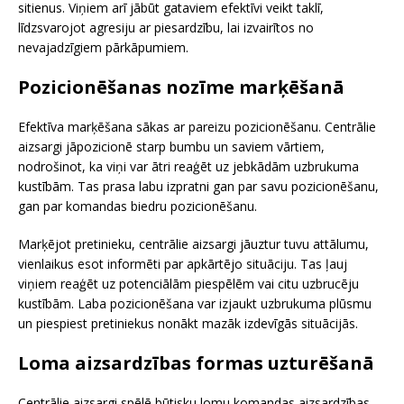
sitienus. Viņiem arī jābūt gataviem efektīvi veikt taklī,
līdzsvarojot agresiju ar piesardzību, lai izvairītos no
nevajadzīgiem pārkāpumiem.
Pozicionēšanas nozīme marķēšanā
Efektīva marķēšana sākas ar pareizu pozicionēšanu. Centrālie
aizsargi jāpozicionē starp bumbu un saviem vārtiem,
nodrošinot, ka viņi var ātri reaģēt uz jebkādām uzbrukuma
kustībām. Tas prasa labu izpratni gan par savu pozicionēšanu,
gan par komandas biedru pozicionēšanu.
Marķējot pretinieku, centrālie aizsargi jāuztur tuvu attālumu,
vienlaikus esot informēti par apkārtējo situāciju. Tas ļauj
viņiem reaģēt uz potenciālām piespēlēm vai citu uzbrucēju
kustībām. Laba pozicionēšana var izjaukt uzbrukuma plūsmu
un piespiest pretiniekus nonākt mazāk izdevīgās situācijās.
Loma aizsardzības formas uzturēšanā
Centrālie aizsargi spēlē būtisku lomu komandas aizsardzības