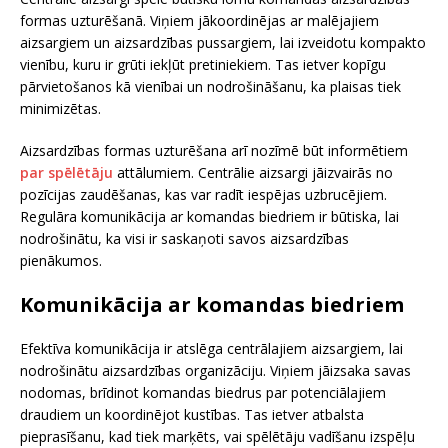
formas uzturēšanā. Viņiem jākoordinējas ar malējajiem
aizsargiem un aizsardzības pussargiem, lai izveidotu kompakto
vienību, kuru ir grūti iekļūt pretiniekiem. Tas ietver kopīgu
pārvietošanos kā vienībai un nodrošināšanu, ka plaisas tiek
minimizētas.
Aizsardzības formas uzturēšana arī nozīmē būt informētiem
par spēlētāju
attālumiem. Centrālie aizsargi jāizvairās no
pozīcijas zaudēšanas, kas var radīt iespējas uzbrucējiem.
Regulāra komunikācija ar komandas biedriem ir būtiska, lai
nodrošinātu, ka visi ir saskaņoti savos aizsardzības
pienākumos.
Komunikācija ar komandas biedriem
Efektīva komunikācija ir atslēga centrālajiem aizsargiem, lai
nodrošinātu aizsardzības organizāciju. Viņiem jāizsaka savas
nodomas, brīdinot komandas biedrus par potenciālajiem
draudiem un koordinējot kustības. Tas ietver atbalsta
pieprasīšanu, kad tiek marķēts, vai spēlētāju vadīšanu izspēļu