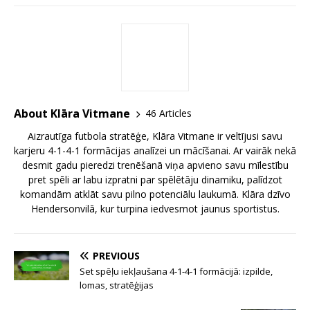
About Klāra Vitmane
46 Articles
Aizrautīga futbola stratēģe, Klāra Vitmane ir veltījusi savu
karjeru 4-1-4-1 formācijas analīzei un mācīšanai. Ar vairāk nekā
desmit gadu pieredzi trenēšanā viņa apvieno savu mīlestību
pret spēli ar labu izpratni par spēlētāju dinamiku, palīdzot
komandām atklāt savu pilno potenciālu laukumā. Klāra dzīvo
Hendersonvilā, kur turpina iedvesmot jaunus sportistus.
PREVIOUS
Set spēļu iekļaušana 4-1-4-1 formācijā: izpilde,
lomas, stratēģijas