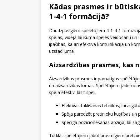
Kādas prasmes ir būtisk
1-4-1 formācijā?
Daudzpusīgiem spēlētājiem 4-1-4-1 formācij
spējas, vidējā laukuma spēles veidošanu un 
īpašībās, kā arī efektīva komunikācija un ko
uzstādījumā.
Aizsardzības prasmes, kas 
Aizsardzības prasmes ir pamatīgas spēlētājie
un aizsardzības lomas. Spēlētājiem jādemons
spēja efektīvi lasīt spēli.
Efektīvas taklīšanas tehnikas, lai atgū
Spēja paredzēt pretinieku kustības un p
Spēcīga pozicionēšanas apziņa, lai sag
Turklāt spēlētājiem jābūt prasmīgiem pretin