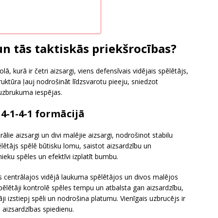
 un tās taktiskās priekšrocības?
ā, kurā ir četri aizsargi, viens defensīvais vidējais spēlētājs,
struktūra ļauj nodrošināt līdzsvarotu pieeju, sniedzot
t uzbrukuma iespējas.
4-1-4-1 formācijā
rālie aizsargi un divi malējie aizsargi, nodrošinot stabilu
lētājs spēlē būtisku lomu, saistot aizsardzību un
ieku spēles un efektīvi izplatīt bumbu.
divos centrālajos vidējā laukuma spēlētājos un divos malējos
spēlētāji kontrolē spēles tempu un atbalsta gan aizsardzību,
i izstiepj spēli un nodrošina platumu. Vienīgais uzbrucējs ir
u aizsardzības spiedienu.