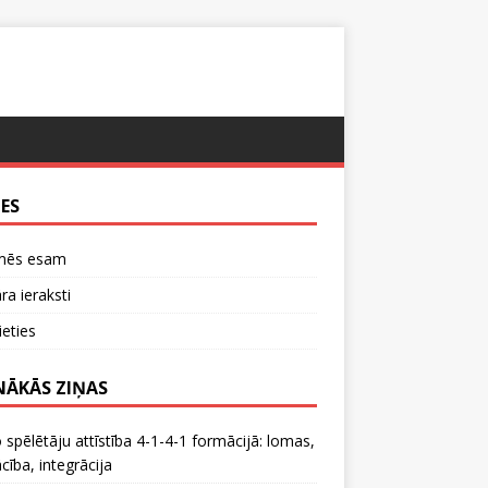
TES
mēs esam
a ieraksti
ieties
NĀKĀS ZIŅAS
 spēlētāju attīstība 4-1-4-1 formācijā: lomas,
ība, integrācija