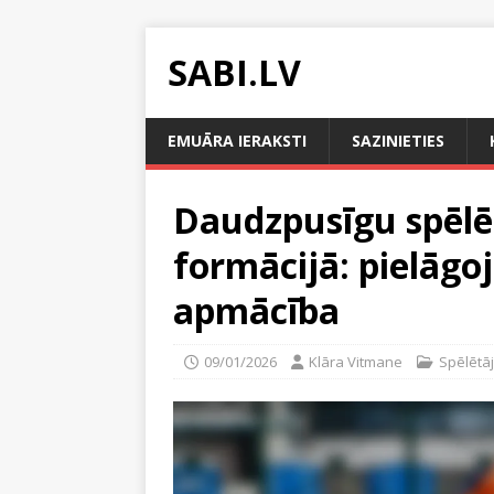
SABI.LV
EMUĀRA IERAKSTI
SAZINIETIES
Daudzpusīgu spēlēt
formācijā: pielāg
apmācība
09/01/2026
Klāra Vitmane
Spēlētāj