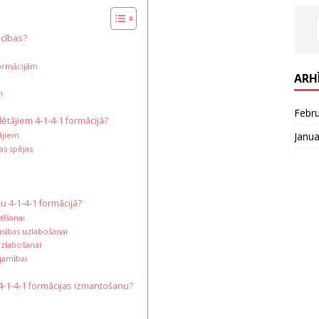
ocības?
formācijām
ARH
m
Febr
tājiem 4-1-4-1 formācijā?
Janua
ājiem
as spējas
u 4-1-4-1 formācijā?
tīšanai
sības uzlabošanai
uzlabošanai
ojamībai
 4-1-4-1 formācijas izmantošanu?