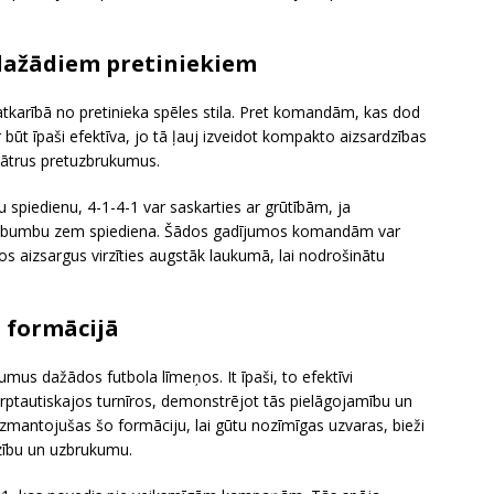
 dažādiem pretiniekiem
s atkarībā no pretinieka spēles stila. Pret komandām, kas dod
 būt īpaši efektīva, jo tā ļauj izveidot kompakto aizsardzības
 ātrus pretuzbrukumus.
spiedienu, 4-1-4-1 var saskarties ar grūtībām, ja
emt bumbu zem spiediena. Šādos gadījumos komandām var
s aizsargus virzīties augstāk laukumā, lai nodrošinātu
1 formācijā
umus dažādos futbola līmeņos. It īpaši, to efektīvi
ptautiskajos turnīros, demonstrējot tās pielāgojamību un
 izmantojušas šo formāciju, lai gūtu nozīmīgas uzvaras, bieži
dzību un uzbrukumu.