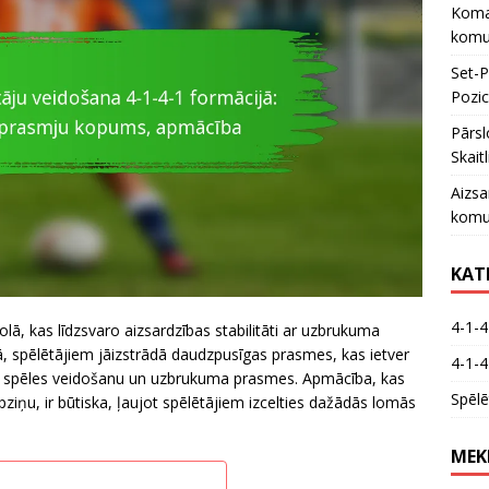
Koman
komun
Set-P
Pozic
Pārsl
Skait
Aizsa
komu
KAT
4-1-4
olā, kas līdzsvaro aizsardzības stabilitāti ar uzbrukuma
, spēlētājiem jāizstrādā daudzpusīgas prasmes, kas ietver
4-1-4
ma spēles veidošanu un uzbrukuma prasmes. Apmācība, kas
Spēlē
ziņu, ir būtiska, ļaujot spēlētājiem izcelties dažādās lomās
MEK