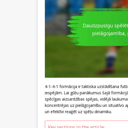
4-1-4-1 formācija ir taktiska uzstādīšana futb
iespējām. Lai gūtu panākumus šajā formācijā
spēcīgas aizsardzības spējas, vidējā lauku
koncentrējas uz pielāgojamību un situatīvo ap
un efektīvi reaģēt uz spēļu dinamiku.
Key sections in the article: