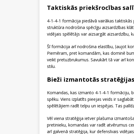
Taktiskās priekšrocības sa
4-1-4-1 formācija piedāvā vairākas taktiskās
struktūra nodrošina spēcīgu aizsardzības klātb
vidējais spēlētājs var aizsargāt aizsardzību, k
Šī formācija arī nodrošina elastību, ļaujot k
Piemēram, pret komandām, kas dominē bumbas
veikt pretuzbrukumus. Savukārt tā var arī ko
stilu.
Bieži izmantotās stratēģijas
Komandas, kas izmanto 4-1-4-1 formāciju, bie
spēku. Viens izplatīts pieejas veids ir saglab
spēlētājiem radīt telpu un iespējas. Tas palīd
Vēl viena stratēģija ietver plašuma izmantošan
pretinieku, komandas var radīt atvērumus cen
arī galvenā stratēģija, kur defensīvais vidēj