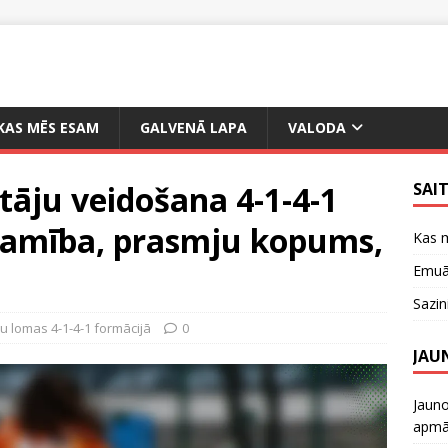
KAS MĒS ESAM
GALVENĀ LAPA
VALODA
āju veidošana 4-1-4-1
SAI
ojamība, prasmju kopums,
Kas 
Emuār
Sazin
u lomas 4-1-4-1 formācijā
0
JAU
Jauno
apmāc