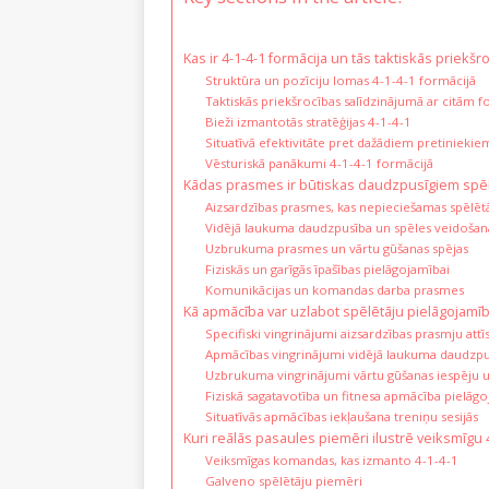
Kas ir 4-1-4-1 formācija un tās taktiskās priekšr
Struktūra un pozīciju lomas 4-1-4-1 formācijā
Taktiskās priekšrocības salīdzinājumā ar citām 
Bieži izmantotās stratēģijas 4-1-4-1
Situatīvā efektivitāte pret dažādiem pretiniekie
Vēsturiskā panākumi 4-1-4-1 formācijā
Kādas prasmes ir būtiskas daudzpusīgiem spēlē
Aizsardzības prasmes, kas nepieciešamas spēlēt
Vidējā laukuma daudzpusība un spēles veidošan
Uzbrukuma prasmes un vārtu gūšanas spējas
Fiziskās un garīgās īpašības pielāgojamībai
Komunikācijas un komandas darba prasmes
Kā apmācība var uzlabot spēlētāju pielāgojamīb
Specifiski vingrinājumi aizsardzības prasmju attīs
Apmācības vingrinājumi vidējā laukuma daudzpu
Uzbrukuma vingrinājumi vārtu gūšanas iespēju 
Fiziskā sagatavotība un fitnesa apmācība pielāg
Situatīvās apmācības iekļaušana treniņu sesijās
Kuri reālās pasaules piemēri ilustrē veiksmīgu
Veiksmīgas komandas, kas izmanto 4-1-4-1
Galveno spēlētāju piemēri