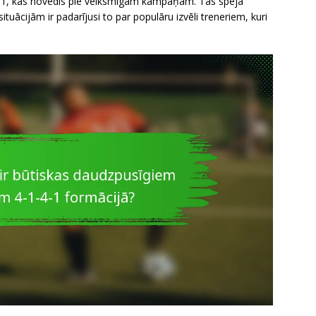
1-4-1, kas novedis pie veiksmīgām kampaņām. Tās spēja
tuācijām ir padarījusi to par populāru izvēli treneriem, kuri