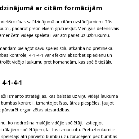
līdzinājumā ar citām formācijām
 priekšrocības salīdzinājumā ar citām uzstādījumiem. Tās
ūtni, padarot pretiniekiem grūti iekļūt. Vienīgais defensīvais
amēr četri vidējie spēlētāji var ātri pāriet uz uzbrukumu.
omandām pielāgot savu spēles stilu atkarībā no pretinieka.
 kontrolē, 4-1-4-1 var efektīvi absorbēt spiedienu un
ntrolēt vidējo laukumu pret komandām, kas spēlē tiešāku
 4-1-4-1
ži izmanto stratēģijas, kas balstās uz viņu vidējā laukuma
āt bumbas kontroli, izmantojot īsas, ātras piespēles, ļaujot
z pārvarēt organizētas aizsardzības.
u, ko nodrošina malējie vidējie spēlētāji. Izstiepjot
trālajiem spēlētājiem, lai tos izmantotu. Pretuzbrukumi ir
ais spēlētājs ātri pārvieto bumbu uz uzbrucējiem pēc bumbas