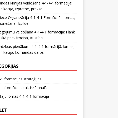
das ķīmijas veidošana 4-1-4-1 formācijā:
ikācija, izpratne, prakse
iece Organizācija 4-1-4-1 Formācijā: Lomas,
ionēšana, Izpilde
ogojumu veidošana 4-1-4-1 formācijā: Flanki,
liskā priekšrocība, Kustība
rdzības pienākumi 4-1-4-1 formācijā: lomas,
nikācija, komandas darbs
EGORIJAS
-1 formācijas stratēģijas
-1 formācijas taktiskā analīze
tāju lomas 4-1-4-1 formācijā
LĒT