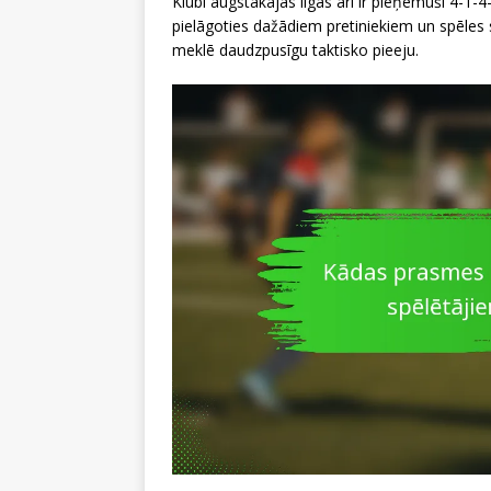
Klubi augstākajās līgās arī ir pieņēmuši 4-
pielāgoties dažādiem pretiniekiem un spēles si
meklē daudzpusīgu taktisko pieeju.