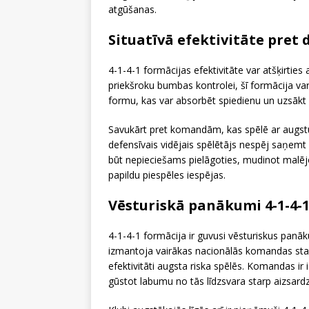
atgūšanas.
Situatīvā efektivitāte pret
4-1-4-1 formācijas efektivitāte var atšķirtie
priekšroku bumbas kontrolei, šī formācija var
formu, kas var absorbēt spiedienu un uzsākt
Savukārt pret komandām, kas spēlē ar augstu 
defensīvais vidējais spēlētājs nespēj saņ
būt nepieciešams pielāgoties, mudinot malējo
papildu piespēles iespējas.
Vēsturiskā panākumi 4-1-4-
4-1-4-1 formācija ir guvusi vēsturiskus panāk
izmantoja vairākas nacionālās komandas star
efektivitāti augsta riska spēlēs. Komandas ir
gūstot labumu no tās līdzsvara starp aizsar