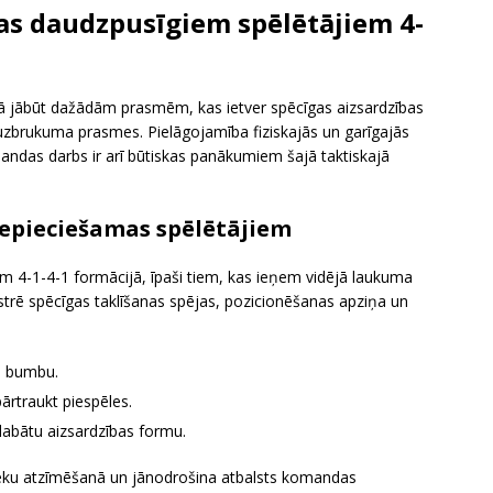
as daudzpusīgiem spēlētājiem 4-
ā jābūt dažādām prasmēm, kas ietver spēcīgas aizsardzības
uzbrukuma prasmes. Pielāgojamība fiziskajās un garīgajās
mandas darbs ir arī būtiskas panākumiem šajā taktiskajā
nepieciešamas spēlētājiem
m 4-1-4-1 formācijā, īpaši tiem, kas ieņem vidējā laukuma
trē spēcīgas taklīšanas spējas, pozicionēšanas apziņa un
tu bumbu.
ārtraukt piespēles.
labātu aizsardzības formu.
ieku atzīmēšanā un jānodrošina atbalsts komandas