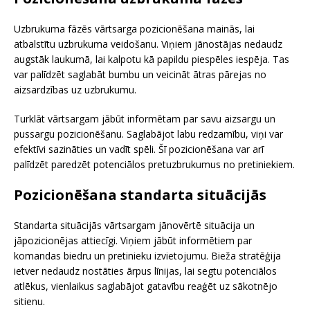
Uzbrukuma fāzēs vārtsarga pozicionēšana mainās, lai
atbalstītu uzbrukuma veidošanu. Viņiem jānostājas nedaudz
augstāk laukumā, lai kalpotu kā papildu piespēles iespēja. Tas
var palīdzēt saglabāt bumbu un veicināt ātras pārejas no
aizsardzības uz uzbrukumu.
Turklāt vārtsargam jābūt informētam par savu aizsargu un
pussargu pozicionēšanu. Saglabājot labu redzamību, viņi var
efektīvi sazināties un vadīt spēli. Šī pozicionēšana var arī
palīdzēt paredzēt potenciālos pretuzbrukumus no pretiniekiem.
Pozicionēšana standarta situācijās
Standarta situācijās vārtsargam jānovērtē situācija un
jāpozicionējas attiecīgi. Viņiem jābūt informētiem par
komandas biedru un pretinieku izvietojumu. Bieža stratēģija
ietver nedaudz nostāties ārpus līnijas, lai segtu potenciālos
atlēkus, vienlaikus saglabājot gatavību reaģēt uz sākotnējo
sitienu.