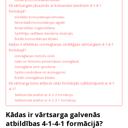
Kā vārtsargam jāsazinās ar komandas biedriem 4-1-4-1
formācijā?
Verbālās komunikācijas tehnikas
Neverbālās komunikācijas signāli
Aizsardzības organizēšana
Spēlētāju vadīšana standarta situācijās
Biežās komunikācijas kļūdas
Kādas ir efektīvas izsniegšanas stratēģijas vārtsargiem 4-1-4-1
formācijā?
Izsniegšanas metožu veidi
Laiks un lēmumu pieņemšana izsniegšanā
Izsniegšana zem spiediena
Spēles veidošana no aizmugures
Biežās izsniegšanas kļūdas
Kā vārtsarga loma atšķiras citās formācijās salīdzinājumā ar 4-1-
4-1?
Salīdzinoša analīze ar 4-3-3 formāciju
Salīdzinoša analīze ar 4-2-3-1 formāciju
Kādas ir vārtsarga galvenās
atbildības 4-1-4-1 formācijā?