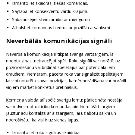
Izmantojiet skaidras, tiešas komandas.
Saglabājiet konsekventu vārdu krājumu.
Sabalansējiet steidzamību ar mierīgumu.
Atbalstiet komandas biedrus ar pozitīvu atsauksmi.
Neverbālās komunikācijas signāli
Neverbālā komunikācija ir tikpat svarīga vārtsargiem, lai
nodotu ziņas, netraucējot spēli. Roku signāli var norādīt uz
pozicionēšanu vai brīdināt spēlētājus par potenciālajiem
draudiem. Piemēram, pacelta roka var signalizēt spēlētājiem,
lai viņi noturētu savas pozīcijas, kamēr norādīšana var norādīt
viņiem marķēt konkrētus pretiniekus.
Ķermeņa valoda arī spēlē svarīgu lomu; pārliecināta nostāja
var iedvesmot uzticību komandas biedriem. Vārtsargiem
jāuztur acu kontakts ar aizsargiem, lai uzlabotu saikni un
nodrošinātu, ka visi ir uz vienas lapas.
Izmantojiet roku signālus skaidrībai.