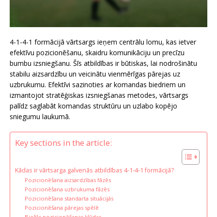
4-1-4-1 formācijā vārtsargs ieņem centrālu lomu, kas ietver
efektīvu pozicionēšanu, skaidru komunikāciju un precīzu
bumbu izsniegšanu. Šīs atbildības ir būtiskas, lai nodrošinātu
stabilu aizsardzību un veicinātu vienmērīgas pārejas uz
uzbrukumu. Efektīvi sazinoties ar komandas biedriem un
izmantojot stratēģiskas izsniegšanas metodes, vārtsargs
palīdz saglabāt komandas struktūru un uzlabo kopējo
sniegumu laukumā.
Key sections in the article:
Kādas ir vārtsarga galvenās atbildības 4-1-4-1 formācijā?
Pozicionēšana aizsardzības fāzēs
Pozicionēšana uzbrukuma fāzēs
Pozicionēšana standarta situācijās
Pozicionēšana pārejas spēlē
Biežās pozicionēšanas kļūdas