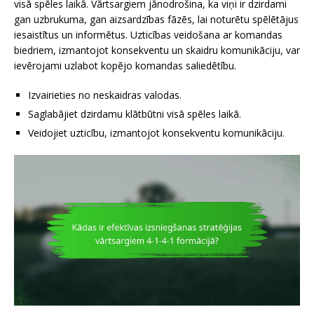
visā spēles laikā. Vārtsargiem jānodrošina, ka viņi ir dzirdami
gan uzbrukuma, gan aizsardzības fāzēs, lai noturētu spēlētājus
iesaistītus un informētus. Uzticības veidošana ar komandas
biedriem, izmantojot konsekventu un skaidru komunikāciju, var
ievērojami uzlabot kopējo komandas saliedētību.
Izvairieties no neskaidras valodas.
Saglabājiet dzirdamu klātbūtni visā spēles laikā.
Veidojiet uzticību, izmantojot konsekventu komunikāciju.