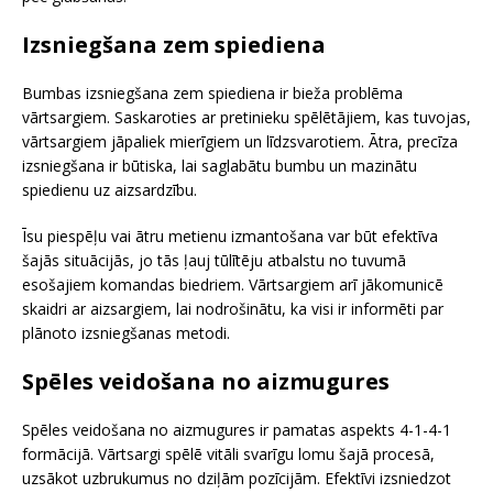
Izsniegšana zem spiediena
Bumbas izsniegšana zem spiediena ir bieža problēma
vārtsargiem. Saskaroties ar pretinieku spēlētājiem, kas tuvojas,
vārtsargiem jāpaliek mierīgiem un līdzsvarotiem. Ātra, precīza
izsniegšana ir būtiska, lai saglabātu bumbu un mazinātu
spiedienu uz aizsardzību.
Īsu piespēļu vai ātru metienu izmantošana var būt efektīva
šajās situācijās, jo tās ļauj tūlītēju atbalstu no tuvumā
esošajiem komandas biedriem. Vārtsargiem arī jākomunicē
skaidri ar aizsargiem, lai nodrošinātu, ka visi ir informēti par
plānoto izsniegšanas metodi.
Spēles veidošana no aizmugures
Spēles veidošana no aizmugures ir pamatas aspekts 4-1-4-1
formācijā. Vārtsargi spēlē vitāli svarīgu lomu šajā procesā,
uzsākot uzbrukumus no dziļām pozīcijām. Efektīvi izsniedzot