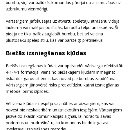
bumbu, viņi var palīdzēt komandas pārejai no aizsardzības uz
uzbrukumu vienmērīgi.
Vārtsargiem jāfokusējas uz atvērtu spēlētāju atrašanu vidējā
laukuma vai malējos pozīcijās, lai radītu telpu un iespējas. Šī
pieeja ne tikai palīdz saglabāt bumbu, bet arī veicina
plūstošāku spēles stilu, kas var pārsteigt pretiniekus.
Biežās izsniegšanas kļūdas
Biežās izsniegšanas kļūdas var apdraudēt vārtsarga efektivitāti
4-1-4-1 formācijā. Viens no biežākajiem kļūdām ir mēģināt
riskantus garus sitienus, kas noved pie bumbas zaudēšanas.
Vārtsargiem jānovērtē risks pret atlīdzību katrai izsniegšanas
metodei pirms izpildes.
Vēl viena kļūda ir nespēja sazināties ar aizsargiem, kas var
novest pie neskaidrībām un izniekotām iespējām. Vārtsargiem
jāizveido skaidri komunikācijas signāli, lai norādītu savas
nodomus un nodrošinātu, ka komandas biedri ir gatavi
izvēlētajai izsniegšanas metodei.