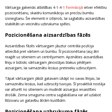
Vārtsarga galvenās atbildības 4-1-4-
1 formācijā
ietver efektīvu
pozicionēšanu, skaidru komunikāciju un precīzu bumbu
izsniegšanu. Šie elementi ir izšķiroši, lai saglabātu aizsardzības
stabilitāti un veicinātu uzbrukuma spēles.
Pozicionēšana aizsardzības fāzēs
Aizsardzības fāzēs vārtsargam jāuztur centrāla pozīcija
attiecībā pret vārtiem un bumbu. Šī pozicionēšana ļauj ātri
reaģēt uz sitieniem un centrējumiem. Apzināties aizsardzības
līniju ir būtiski; vārtsargam jānostājas blakus pēdējam
aizsargam, lai samazinātu leņķus pretinieku uzbrucējiem.
Tāpat vārtsargam jābūt gatavam izkāpt no savas līnijas, lai
samazinātu leņķus, kad uzbrucēji tuvojas. Šī proaktīvā nostāja
var atturēt no sitieniem un mudināt aizsargus iesaistīties
drošāk. Zema smaguma centra saglabāšana var arī uzlabot
līdzsvaru un gatavību ātrām kustībām.
Pozicionēšana uzbrukuma fāzēs