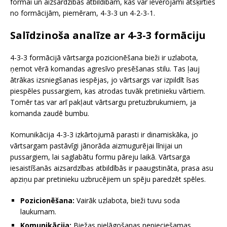
formai un aizsardzības atbildībām, kas var ievērojami atšķirties
no formācijām, piemēram, 4-3-3 un 4-2-3-1.
Salīdzinoša analīze ar 4-3-3 formāciju
4-3-3 formācijā vārtsarga pozicionēšana bieži ir uzlabota,
ņemot vērā komandas agresīvo presēšanas stilu. Tas ļauj
ātrākas izsniegšanas iespējas, jo vārtsargs var izpildīt īsas
piespēles pussargiem, kas atrodas tuvāk pretinieku vārtiem.
Tomēr tas var arī pakļaut vārtsargu pretuzbrukumiem, ja
komanda zaudē bumbu.
Komunikācija 4-3-3 izkārtojumā parasti ir dinamiskāka, jo
vārtsargam pastāvīgi jānorāda aizmugurējai līnijai un
pussargiem, lai saglabātu formu pāreju laikā. Vārtsarga
iesaistīšanās aizsardzības atbildībās ir paaugstināta, prasa asu
apziņu par pretinieku uzbrucējiem un spēju paredzēt spēles.
Pozicionēšana:
Vairāk uzlabota, bieži tuvu soda
laukumam.
Komunikācija:
Biežas pielāgošanas nepieciešamas