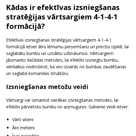
Kādas ir efektīvas izsniegšanas
stratēģijas vārtsargiem 4-1-4-1
formācijā?
Efektīvas izsniegšanas stratēģijas vārtsargiem 4-1-4-1
formācijā ietver ātru lēmumu pieņemšanu un precīzu izpildi, lai
saglabātu bumbu un uzsāktu uzbrukumus. Vārtsargiem
jāizmanto dažādas metodes, lai efektīvi izsniegtu bumbu,
vienlaikus nodrošinot, ka viņi izvairās no bumbas zaudēšanas
un saglabā komandas struktūru.
Izsniegšanas metožu veidi
Vārtsargi var izmantot vairākas izsniegšanas metodes, lai
efektīvi pārvietotu bumbu no aizmugures. Galvenie veidi ietver:
Vārti sitieni
Ātri metieni
Īsas piespēles