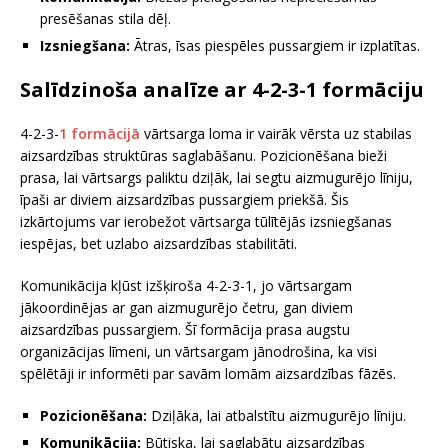
presēšanas stila dēļ.
Izsniegšana:
Ātras, īsas piespēles pussargiem ir izplatītas.
Salīdzinoša analīze ar 4-2-3-1 formāciju
4-2-3-
1 formācijā
vārtsarga loma ir vairāk vērsta uz stabilas
aizsardzības struktūras saglabāšanu. Pozicionēšana bieži
prasa, lai vārtsargs paliktu dziļāk, lai segtu aizmugurējo līniju,
īpaši ar diviem aizsardzības pussargiem priekšā. Šis
izkārtojums var ierobežot vārtsarga tūlītējās izsniegšanas
iespējas, bet uzlabo aizsardzības stabilitāti.
Komunikācija kļūst izšķiroša 4-2-3-1, jo vārtsargam
jākoordinējas ar gan aizmugurējo četru, gan diviem
aizsardzības pussargiem. Šī formācija prasa augstu
organizācijas līmeni, un vārtsargam jānodrošina, ka visi
spēlētāji ir informēti par savām lomām aizsardzības fāzēs.
Pozicionēšana:
Dziļāka, lai atbalstītu aizmugurējo līniju.
Komunikācija:
Būtiska, lai saglabātu aizsardzības