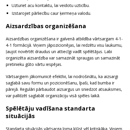
Uzturiet acu kontaktu, lai veidotu uzticību.
Izstarojiet pārliecību caur ķermeņa valodu.
Aizsardzības organizēšana
Aizsardzības organizēšana ir galvenā atbildība vārtsargam 4-1-
4-1 formācijā. Viņiem jāpozicionējas, lai redzētu visu laukumu,
ļaujot novērtēt draudus un attiecīgi vadīt spēlētājus. Labi
organizēta aizsardzība var samazināt spraugas un samazināt
pretinieku gūto vārtu iespējas.
Vārtsargiem jākomunicē efektīvi, lai nodrošinātu, ka aizsargi
saglabā savu formu un pozicionēšanu, īpaši, kad bumba ir
pārejā. Regulāri pārbaudot aizsargus un sniedzot atsauksmes,
var palīdzēt saglabāt organizāciju visā spēles laikā.
Spēlētāju vadīšana standarta
situācijās
Standarta situācijās vārtsarga loma kļūst vēl kritiskāka. Viņiem