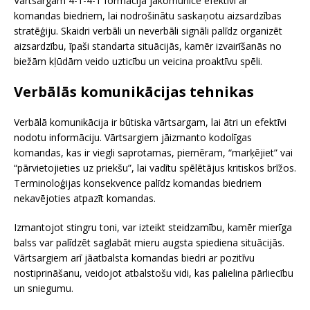
Vārtsargam 4-1-4-1 formācijā jākomunicē efektīvi ar
komandas biedriem, lai nodrošinātu saskaņotu aizsardzības
stratēģiju. Skaidri verbāli un neverbāli signāli palīdz organizēt
aizsardzību, īpaši standarta situācijās, kamēr izvairīšanās no
biežām kļūdām veido uzticību un veicina proaktīvu spēli.
Verbālās komunikācijas tehnikas
Verbālā komunikācija ir būtiska vārtsargam, lai ātri un efektīvi
nodotu informāciju. Vārtsargiem jāizmanto kodolīgas
komandas, kas ir viegli saprotamas, piemēram, “marķējiet” vai
“pārvietojieties uz priekšu”, lai vadītu spēlētājus kritiskos brīžos.
Terminoloģijas konsekvence palīdz komandas biedriem
nekavējoties atpazīt komandas.
Izmantojot stingru toni, var izteikt steidzamību, kamēr mierīga
balss var palīdzēt saglabāt mieru augsta spiediena situācijās.
Vārtsargiem arī jāatbalsta komandas biedri ar pozitīvu
nostiprināšanu, veidojot atbalstošu vidi, kas palielina pārliecību
un sniegumu.