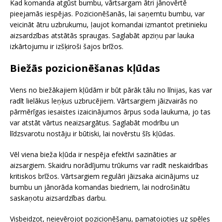
Kad komanda atgūst bumbu, vārtsargam ātri jānovērtē
pieejamās iespējas. Pozicionēšanās, lai saņemtu bumbu, var
veicināt ātru uzbrukumu, ļaujot komandai izmantot pretinieku
aizsardzības atstātās spraugas. Saglabāt apziņu par lauka
izkārtojumu ir izšķiroši šajos brīžos.
Biežās pozicionēšanas kļūdas
Viens no biežākajiem kļūdām ir būt pārāk tālu no līnijas, kas var
radīt lielākus leņķus uzbrucējiem. Vārtsargiem jāizvairās no
pārmērīgas iesaistes izaicinājumos ārpus soda laukuma, jo tas
var atstāt vārtus neaizsargātus. Saglabāt modrību un
līdzsvarotu nostāju ir būtiski, lai novērstu šīs kļūdas.
Vēl viena bieža kļūda ir nespēja efektīvi sazināties ar
aizsargiem. Skaidru norādījumu trūkums var radīt neskaidrības
kritiskos brīžos. Vārtsargiem regulāri jāizsaka aicinājums uz
bumbu un jānorāda komandas biedriem, lai nodrošinātu
saskaņotu aizsardzības darbu.
Visbeidzot, neievērojot pozicionēšanu, pamatojoties uz spēles