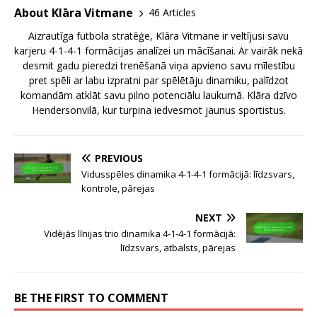
About Klāra Vitmane
46 Articles
Aizrautīga futbola stratēģe, Klāra Vitmane ir veltījusi savu
karjeru 4-1-4-1 formācijas analīzei un mācīšanai. Ar vairāk nekā
desmit gadu pieredzi trenēšanā viņa apvieno savu mīlestību
pret spēli ar labu izpratni par spēlētāju dinamiku, palīdzot
komandām atklāt savu pilno potenciālu laukumā. Klāra dzīvo
Hendersonvilā, kur turpina iedvesmot jaunus sportistus.
PREVIOUS
Vidusspēles dinamika 4-1-4-1 formācijā: līdzsvars,
kontrole, pārejas
NEXT
Vidējās līnijas trio dinamika 4-1-4-1 formācijā:
līdzsvars, atbalsts, pārejas
BE THE FIRST TO COMMENT