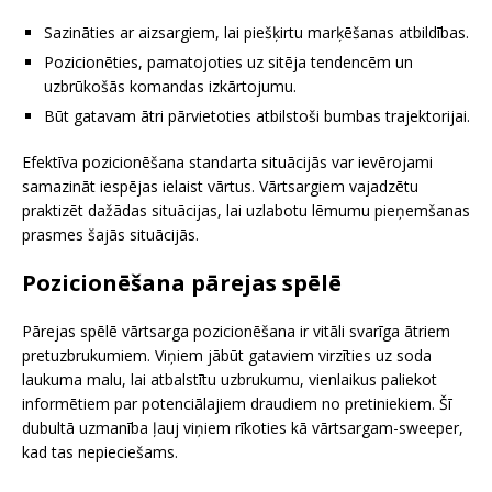
Sazināties ar aizsargiem, lai piešķirtu marķēšanas atbildības.
Pozicionēties, pamatojoties uz sitēja tendencēm un
uzbrūkošās komandas izkārtojumu.
Būt gatavam ātri pārvietoties atbilstoši bumbas trajektorijai.
Efektīva pozicionēšana standarta situācijās var ievērojami
samazināt iespējas ielaist vārtus. Vārtsargiem vajadzētu
praktizēt dažādas situācijas, lai uzlabotu lēmumu pieņemšanas
prasmes šajās situācijās.
Pozicionēšana pārejas spēlē
Pārejas spēlē vārtsarga pozicionēšana ir vitāli svarīga ātriem
pretuzbrukumiem. Viņiem jābūt gataviem virzīties uz soda
laukuma malu, lai atbalstītu uzbrukumu, vienlaikus paliekot
informētiem par potenciālajiem draudiem no pretiniekiem. Šī
dubultā uzmanība ļauj viņiem rīkoties kā vārtsargam-sweeper,
kad tas nepieciešams.