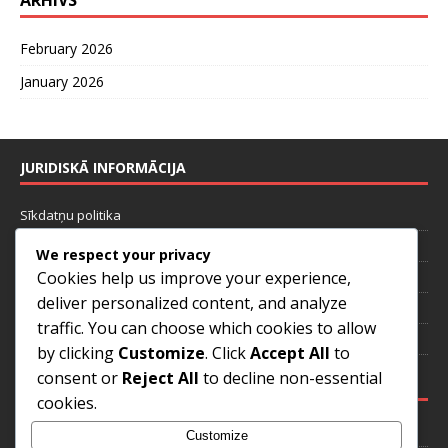
February 2026
January 2026
JURIDISKĀ INFORMĀCIJA
Sīkdatņu politika
Kas mēs esam
We respect your privacy
Cookies help us improve your experience,
Noteikumi un nosacījumi
deliver personalized content, and analyze
Sazinieties
traffic. You can choose which cookies to allow
Privātuma politika
by clicking
Customize
. Click
Accept All
to
consent or
Reject All
to decline non-essential
KATEGORIJAS
cookies.
4-1-4-1 formācijas stratēģijas
Customize