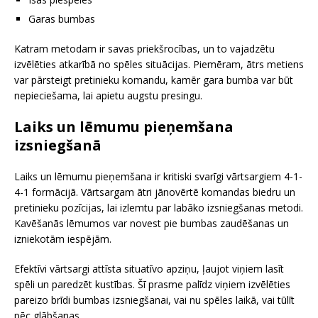
Garas bumbas
Katram metodam ir savas priekšrocības, un to vajadzētu
izvēlēties atkarībā no spēles situācijas. Piemēram, ātrs metiens
var pārsteigt pretinieku komandu, kamēr gara bumba var būt
nepieciešama, lai apietu augstu presingu.
Laiks un lēmumu pieņemšana
izsniegšanā
Laiks un lēmumu pieņemšana ir kritiski svarīgi vārtsargiem 4-1-
4-1 formācijā. Vārtsargam ātri jānovērtē komandas biedru un
pretinieku pozīcijas, lai izlemtu par labāko izsniegšanas metodi.
Kavēšanās lēmumos var novest pie bumbas zaudēšanas un
izniekotām iespējām.
Efektīvi vārtsargi attīsta situatīvo apziņu, ļaujot viņiem lasīt
spēli un paredzēt kustības. Šī prasme palīdz viņiem izvēlēties
pareizo brīdi bumbas izsniegšanai, vai nu spēles laikā, vai tūlīt
pēc glābšanas.