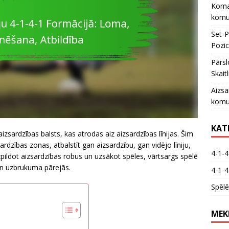
Koman
komun
Set-P
Pozic
Pārsl
Skait
Aizsa
komu
KAT
izsardzības balsts, kas atrodas aiz aizsardzības līnijas. Šim
dzības zonas, atbalstīt gan aizsardzību, gan vidējo līniju,
4-1-4
pildot aizsardzības robus un uzsākot spēles, vārtsargs spēlē
an uzbrukuma pārejās.
4-1-4
Spēlē
MEK