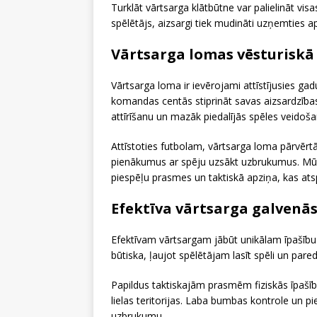
Turklāt vārtsarga klātbūtne var palielināt vis
spēlētājs, aizsargi tiek mudināti uzņemties a
Vārtsarga lomas vēsturiskā 
Vārtsarga loma ir ievērojami attīstījusies ga
komandas centās stiprināt savas aizsardzības
attīrīšanu un mazāk piedalījās spēles veidoša
Attīstoties futbolam, vārtsarga loma pārvērt
pienākumus ar spēju uzsākt uzbrukumus. Mūsdi
piespēļu prasmes un taktiskā apziņa, kas atsp
Efektīva vārtsarga galvenās
Efektīvam vārtsargam jābūt unikālam īpašību 
būtiska, ļaujot spēlētājam lasīt spēli un pared
Papildus taktiskajām prasmēm fiziskās īpašība
lielas teritorijas. Laba bumbas kontrole un pie
uzbrukumu.