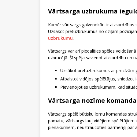
Vārtsarga uzbrukuma iegul
Kamēr vārtsargs galvenokārt ir aizsardzības 
Uzsākot pretuzbrukumus no dziļām pozīcijām
uzbrukumu
.
Vārtsargs var arī piedalīties spēles veidošanā
uzbrucējā. Šī spēja savienot aizsardzību u
Uzsākot pretuzbrukumus ar precīzām 
Atbalstot vidējos spēlētājus, sniedzot 
Pievienojoties uzbrukumam, kad situācij
Vārtsarga nozīme komanda
Vārtsargs spēlē būtisku lomu komandas strukt
pamatu, vārtsargs ļauj vidējiem spēlētājie
pienākumiem, neuztraucoties pārmērīgi par 