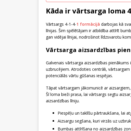
Kāda ir vārtsarga loma 4
Vārtsargs 4-1-4-
1 formācijā
darbojas kā svar
līnijas. Šim spēlētājam ir atbildība attīrīt b
gan vidējai līnijai, nodrošinot līdzsvarotu ko
Vārtsarga aizsardzības pie
Galvenais vārtsarga aizsardzības pienākums ir 
uzbrucējiem. Atrodoties centrāli, vārtsargam jā
potenciālās vārtu gūšanas iespējas.
Tāpat vārtsargam jākomunicē ar aizsargiem, 
Šī loma bieži prasa, lai vārtsargs segtu aizsarg
aizsardzības līniju.
Piespēļu un taklīšu pārtraukšana, lai 
Aizsargu segšana, kuri virzās uz uzbru
Bumbas attīrīšana no aizsardzības zona