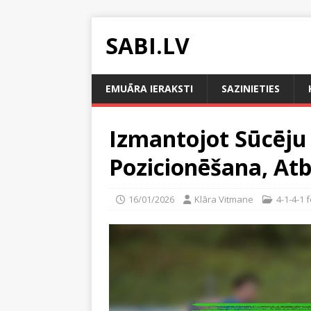
SABI.LV
EMUĀRA IERAKSTI
SAZINIETIES
Izmantojot Sūcēju 
Pozicionēšana, Atb
16/01/2026
Klāra Vitmane
4-1-4-1 