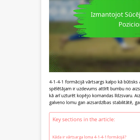
4-1-4-1 formācijā vārtsargs kalpo kā būtisks a
spēlētājam ir uzdevums attīrīt bumbu no aizsar
kā arī uzturēt kopējo komandas līdzsvaru. Aiz
galveno lomu gan aizsardzības stabilitātē, g
Key sections in the article:
Kāda ir vārtsarga loma 4-1-4-1 formācijā?