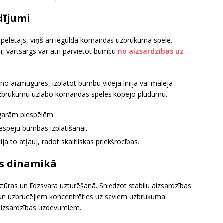
dījumi
spēlētājs, viņš arī iegulda komandas uzbrukuma spēlē.
, vārtsargs var ātri pārvietot bumbu
no aizsardzības uz
 no aizmugures, izplatot bumbu vidējā līnijā vai malējā
n uzbrukumu uzlabo komandas spēles kopējo plūdumu.
garām piespēlēm.
iespēju bumbas izplatīšanai.
a to atļauj, radot skaitliskas priekšrocības.
s dinamikā
ūras un līdzsvara uzturēšanā. Sniedzot stabilu aizsardzības
m un uzbrucējiem koncentrēties uz saviem uzbrukuma
aizsardzības uzdevumiem.