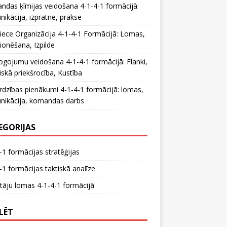
das ķīmijas veidošana 4-1-4-1 formācijā:
ikācija, izpratne, prakse
iece Organizācija 4-1-4-1 Formācijā: Lomas,
ionēšana, Izpilde
ogojumu veidošana 4-1-4-1 formācijā: Flanki,
liskā priekšrocība, Kustība
rdzības pienākumi 4-1-4-1 formācijā: lomas,
nikācija, komandas darbs
EGORIJAS
-1 formācijas stratēģijas
-1 formācijas taktiskā analīze
tāju lomas 4-1-4-1 formācijā
LĒT