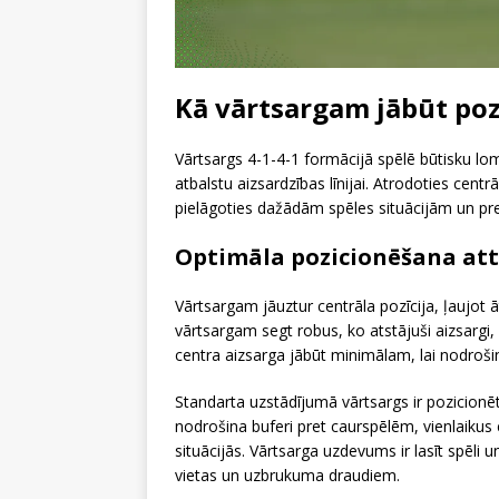
Kā vārtsargam jābūt poz
Vārtsargs 4-1-4-1 formācijā spēlē būtisku lom
atbalstu aizsardzības līnijai. Atrodoties centr
pielāgoties dažādām spēles situācijām un pr
Optimāla pozicionēšana att
Vārtsargam jāuztur centrāla pozīcija, ļaujot ā
vārtsargam segt robus, ko atstājuši aizsargi,
centra aizsarga jābūt minimālam, lai nodroš
Standarta uzstādījumā vārtsargs ir pozicionē
nodrošina buferi pret caurspēlēm, vienlaikus 
situācijās. Vārtsarga uzdevums ir lasīt spēl
vietas un uzbrukuma draudiem.