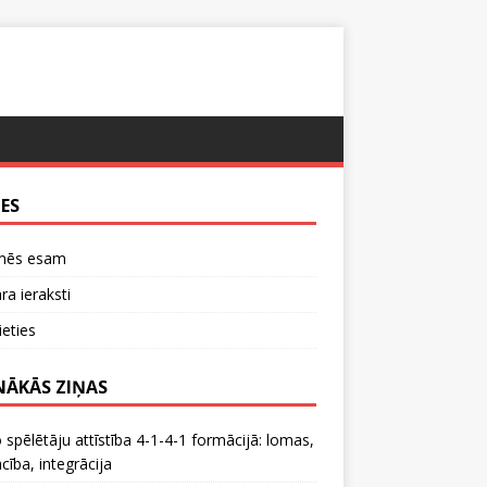
TES
mēs esam
a ieraksti
ieties
NĀKĀS ZIŅAS
 spēlētāju attīstība 4-1-4-1 formācijā: lomas,
ība, integrācija