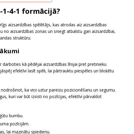
-1-4-1 formācijā?
īgs aizsardzības spēlētājs, kas atrodas aiz aizsardzības
umbu no aizsardzības zonas un sniegt atbalstu gan aizsardzībai,
mandas struktūru.
nākumi
darboties kā pēdējai aizsardzības līnijai pret pretinieku
spēj efektīvi lasīt spēli, lai pārtrauktu piespēles un bloķētu
nodrošinot, ka viņi uztur pareizu pozicionēšanu un segumu.
us, kuri var būt izsisti no pozīcijas, efektīvi pārvaldot
atgūtu bumbu.
kuma pozīcijām.
s, lai mazinātu spiedienu.