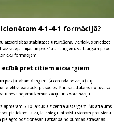
icionētam 4-1-4-1 formācijā?
u aizsardzības stabilitātes uzturēšanā, vienlaikus sniedzot
āli aiz vidējā līnijas un priekšā aizsargiem, vārtsargam jāspēj
etinieku formācijām.
iecībā pret citiem aizsargiem
tri piekļūt abām flangām. Šī centrālā pozīcija ļauj
 un efektīvi pārtraukt piespēles. Parasti attālums no tuvākā
inātu nevainojamu komunikāciju un koordināciju.
ts apmēram 5-10 jardus aiz centra aizsargiem. Šis attālums
esot pietiekami tuvu, lai sniegtu atbalstu vienam pret vienu
i un pielāgot pozicionēšanu atkarībā no bumbas atrašanās