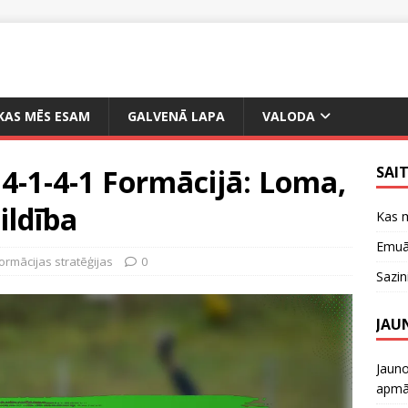
KAS MĒS ESAM
GALVENĀ LAPA
VALODA
4-1-4-1 Formācijā: Loma,
SAI
ildība
Kas 
Emuār
formācijas stratēģijas
0
Sazin
JAU
Jauno
apmāc