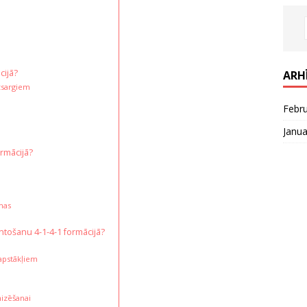
cijā?
ARH
zsargiem
Febr
Janua
ormācijā?
mas
antošanu 4-1-4-1 formācijā?
apstākļiem
mizēšanai