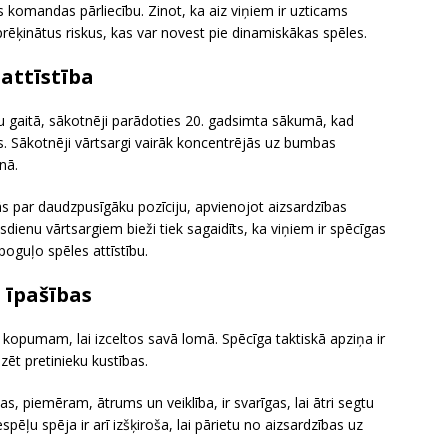
as komandas pārliecību. Zinot, ka aiz viņiem ir uzticams
prēķinātus riskus, kas var novest pie dinamiskākas spēles.
attīstība
du gaitā, sākotnēji parādoties 20. gadsimta sākumā, kad
. Sākotnēji vārtsargi vairāk koncentrējās uz bumbas
nā.
ās par daudzpusīgāku pozīciju, apvienojot aizsardzības
enu vārtsargiem bieži tiek sagaidīts, ka viņiem ir spēcīgas
oguļo spēles attīstību.
 īpašības
kopumam, lai izceltos savā lomā. Spēcīga taktiskā apziņa ir
zēt pretinieku kustības.
s, piemēram, ātrums un veiklība, ir svarīgas, lai ātri segtu
spēļu spēja ir arī izšķiroša, lai pārietu no aizsardzības uz