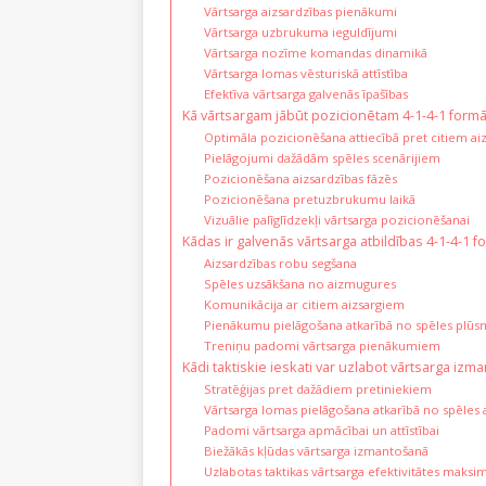
Vārtsarga aizsardzības pienākumi
Vārtsarga uzbrukuma ieguldījumi
Vārtsarga nozīme komandas dinamikā
Vārtsarga lomas vēsturiskā attīstība
Efektīva vārtsarga galvenās īpašības
Kā vārtsargam jābūt pozicionētam 4-1-4-1 formā
Optimāla pozicionēšana attiecībā pret citiem ai
Pielāgojumi dažādām spēles scenārijiem
Pozicionēšana aizsardzības fāzēs
Pozicionēšana pretuzbrukumu laikā
Vizuālie palīglīdzekļi vārtsarga pozicionēšanai
Kādas ir galvenās vārtsarga atbildības 4-1-4-1 f
Aizsardzības robu segšana
Spēles uzsākšana no aizmugures
Komunikācija ar citiem aizsargiem
Pienākumu pielāgošana atkarībā no spēles plūs
Treniņu padomi vārtsarga pienākumiem
Kādi taktiskie ieskati var uzlabot vārtsarga izm
Stratēģijas pret dažādiem pretiniekiem
Vārtsarga lomas pielāgošana atkarībā no spēles 
Padomi vārtsarga apmācībai un attīstībai
Biežākās kļūdas vārtsarga izmantošanā
Uzlabotas taktikas vārtsarga efektivitātes maksi