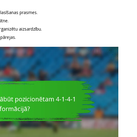
 lasīšanas prasmes.
ūtne.
rganizētu aizsardzību.
 pārejas.